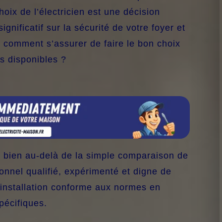
hoix de l’électricien est une décision
ignificatif sur la sécurité de votre foyer et
s comment s’assurer de faire le bon choix
ls disponibles ?
a bien au-delà de la simple comparaison de
sionnel qualifié, expérimenté et digne de
 installation conforme aux normes en
pécifiques.