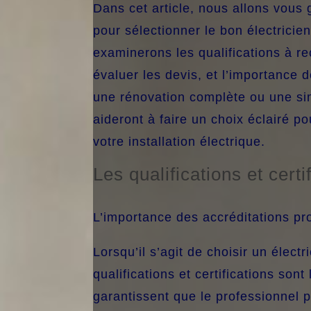
Dans cet article, nous allons vous 
pour sélectionner le bon électrici
examinerons les qualifications à r
évaluer les devis, et l’importanc
une rénovation complète ou une s
aideront à faire un choix éclairé pou
votre installation électrique.
Les qualifications et cert
L’importance des accréditations pr
Lorsqu’il s’agit de choisir un élect
qualifications et certifications sont
garantissent que le professionnel