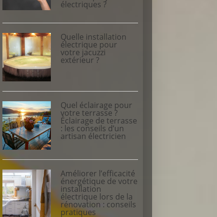
électriques ?
Quelle installation
électrique pour
votre jacuzzi
extérieur ?
Quel éclairage pour
votre terrasse ?
Éclairage de terrasse
: les conseils d’un
artisan électricien
Améliorer l’efficacité
énergétique de votre
installation
électrique lors de la
rénovation : conseils
pratiques