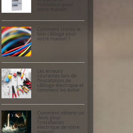
innovation pour
votre maison
Comment choisir le
bon câblage pour
votre maison ?
Les erreurs
courantes lors de
l’installation de
câblage électrique et
comment les éviter
Comment obtenir un
devis pour
l’installation
électrique de votre
maison