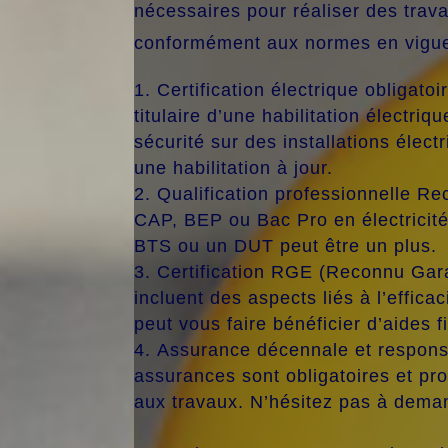
nécessaires pour réaliser des trava
conformément aux normes en vigue
Certification électrique obligatoi
titulaire d’une habilitation électriq
sécurité sur des installations élect
une habilitation à jour.
Qualification professionnelle Rec
CAP, BEP ou Bac Pro en électricit
BTS ou un DUT peut être un plus.
Certification RGE (Reconnu Gara
incluent des aspects liés à l’effica
peut vous faire bénéficier d’aides 
Assurance décennale et responsab
assurances sont obligatoires et pro
aux travaux. N’hésitez pas à deman