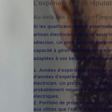
L’expérience et la réputat
Au-delà des diplômes : l’impo
Si les qualifications sont essentiell
artisan électricien sont tout aussi
sélection. Un professionnel expér
capacité à gérer des situations co
adaptées à vos besoins spécifique
Années d’expérience Bien que ce 
d’années d’expérience peut être u
électricien. Un professionnel établ
probablement rencontré et résolu 
électriques.
Portfolio de projets Demandez à
aux vôtres que l’électricien a réal