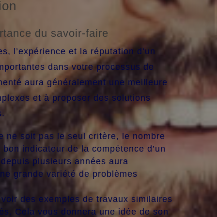
ion
rtance du savoir-faire
es, l’expérience et la réputation d’un
 importantes dans votre processus de
imenté aura généralement une meilleure
mplexes et à proposer des solutions
s.
ne soit pas le seul critère, le nombre
n bon indicateur de la compétence d’un
i depuis plusieurs années aura
une grande variété de problèmes
 voir des exemples de travaux similaires
isés. Cela vous donnera une idée de son