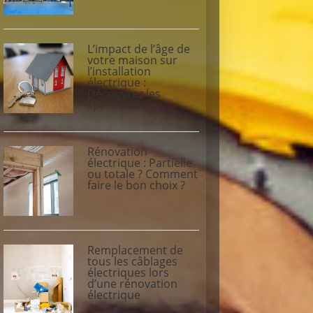
L’impact de l’âge de
votre maison sur
l’installation
électrique :
Découvrez les
spécificités
Rénovation
électrique : Partielle
ou totale ? Comment
faire le bon choix ?
Remplacement de
tous les câblages
électriques lors
d’une rénovation
électrique