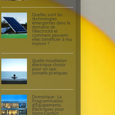
Quelles sont les
technologies
émergentes dans le
domaine de
l’électricité et
comment peuvent-
elles bénéficier à ma
maison ?
Quelle installation
électrique choisir
pour un spa :
conseils pratiques
Domotique : La
Programmation
d’Équipements
Électriques pour
Votre Confort