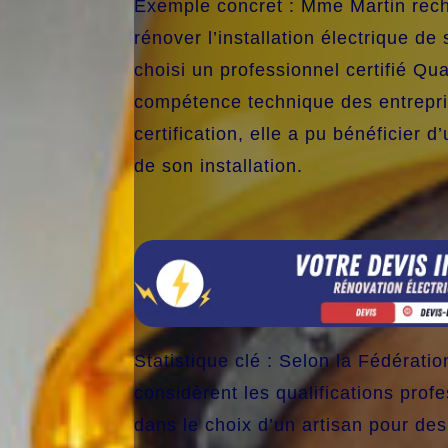
Exemple concret : Mme Martin reche
rénover l’installation électrique d
choisi un professionnel certifié Qual
compétence technique des entrepris
certification, elle a pu bénéficier 
de son installation.
Statistique clé : Selon la Fédérati
considèrent les qualifications prof
dans le choix d’un artisan pour des