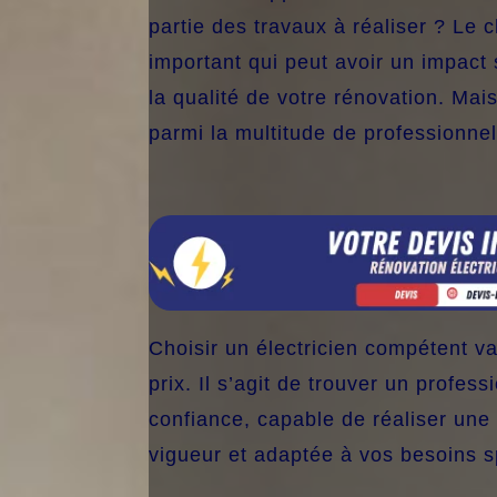
partie des travaux à réaliser ? Le c
important qui peut avoir un impact s
la qualité de votre rénovation. Mai
parmi la multitude de professionne
Choisir un électricien compétent v
prix. Il s’agit de trouver un profes
confiance, capable de réaliser une
vigueur et adaptée à vos besoins s