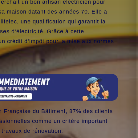
rchait un bon artisan électricien pour
e sa maison datant des années 70. Elle a
ifelec, une qualification qui garantit la
es d’électricité. Grâce à cette
d’un crédit d’impôt pour la mise aux normes
on Française du Bâtiment, 87% des clients
essionnelles comme un critère important
 travaux de rénovation.