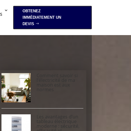
OBTENEZ
S
IMMÉDIATEMENT UN
DEVIS
Comment savoir si
l’électricité de ma
maison est aux
normes
Les avantages d’un
tableau électrique
moderne : sécurité,
efficacité et