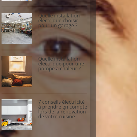
Quelle installation
électrique choisir
pour un garage ?
Quelle installation
électrique pour une
pompe à chaleur ?
7 conseils électricité
à prendre en compte
lors de la rénovation
de votre cuisine