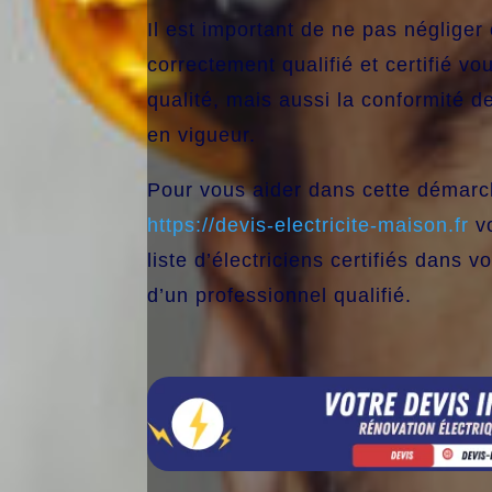
Il est important de ne pas négliger
correctement qualifié et certifié v
qualité, mais aussi la conformité d
en vigueur.
Pour vous aider dans cette démarch
https://devis-electricite-maison.fr
vo
liste d’électriciens certifiés dans v
d’un professionnel qualifié.