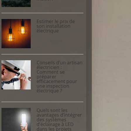
Estimer le prix de
son installation
électrique
Conseils d’un artisan
électricien :
Comment se
préparer
efficacement pour
une inspection
électrique ?
Quels sont les
avantages d’intégrer
des systèmes
d’éclairage à LED
dans les projets