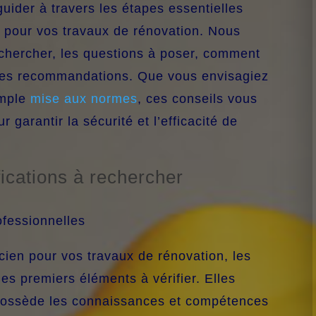
guider à travers les étapes essentielles
en pour vos travaux de rénovation. Nous
echercher, les questions à poser, comment
e des recommandations. Que vous envisagiez
imple
mise aux normes
, ces conseils vous
r garantir la sécurité et l’efficacité de
ifications à rechercher
ofessionnelles
ricien pour vos travaux de rénovation, les
 les premiers éléments à vérifier. Elles
 possède les connaissances et compétences