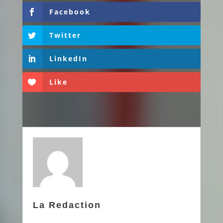
Facebook
Twitter
LinkedIn
Like
La Redaction