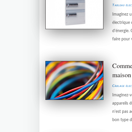
Tableau élec
Imaginez un
électrique
d'énergie.
faire pour 
Comment
maison
Câblage élec
Imaginez-v
appareils 
n'est pas a
bon type d