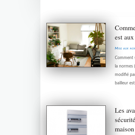
Comment
est au
Mise aux nor
Comment sa
la normes (
modifié pa
bailleur est.
Les ava
sécurit
maison