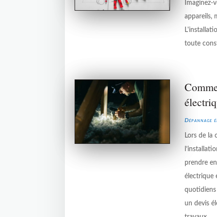
Imaginez-v
appareils, 
L'installa
toute cons
Comment
électri
Dépannage é
Lors de la
l’installat
prendre en 
électrique 
quotidiens
un devis é