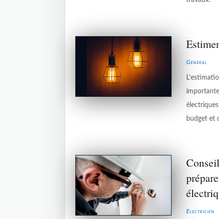
travaux.
Estimer
Général
L'estimatio
importante
électrique
budget et d
Conseil
prépare
électri
Electricien