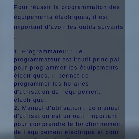
Pour réussir la programmation des
équipements électriques, il est
important d’avoir les outils suivants
:
Programmateur : Le
programmateur est l’outil principal
pour programmer les équipements
électriques. Il permet de
programmer les horaires
d’utilisation de l’équipement
électrique.
Manuel d’utilisation : Le manuel
d’utilisation est un outil important
pour comprendre le fonctionnement
de l’équipement électrique et pour