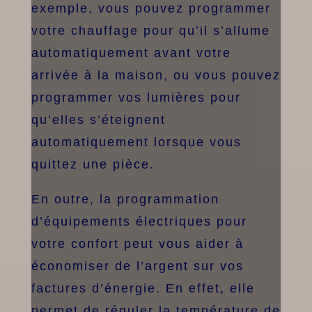
exemple, vous pouvez programmer
votre chauffage pour qu’il s’allume
automatiquement avant votre
arrivée à la maison, ou vous pouvez
programmer vos lumières pour
qu’elles s’éteignent
automatiquement lorsque vous
quittez une pièce.
En outre, la programmation
d’équipements électriques pour
votre confort peut vous aider à
économiser de l’argent sur vos
factures d’énergie. En effet, elle
permet de réguler la température de