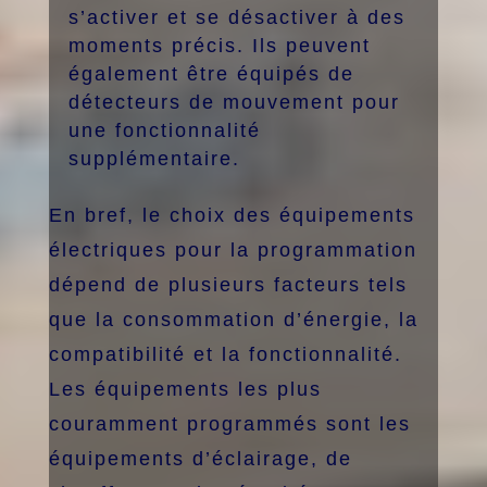
s’activer et se désactiver à des
moments précis. Ils peuvent
également être équipés de
détecteurs de mouvement pour
une fonctionnalité
supplémentaire.
En bref, le choix des équipements
électriques pour la programmation
dépend de plusieurs facteurs tels
que la consommation d’énergie, la
compatibilité et la fonctionnalité.
Les équipements les plus
couramment programmés sont les
équipements d’éclairage, de