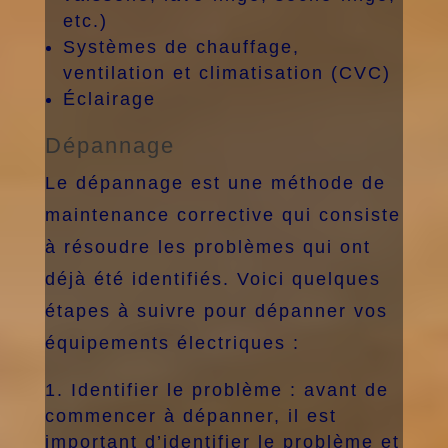
etc.)
Systèmes de chauffage,
ventilation et climatisation (CVC)
Éclairage
Dépannage
Le dépannage est une méthode de
maintenance corrective qui consiste
à résoudre les problèmes qui ont
déjà été identifiés. Voici quelques
étapes à suivre pour dépanner vos
équipements électriques :
Identifier le problème : avant de
commencer à dépanner, il est
important d’identifier le problème et