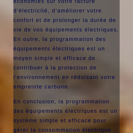
économies sur votre facture
d’électricité, d’améliorer votre
confort et de prolonger la durée de
vie de vos équipements électriques.
En outre, la programmation des
équipements électriques est un
moyen simple et efficace de
contribuer à la protection de
l’environnement en réduisant votre
empreinte carbone.
En conclusion, la programmation
des équipements électriques est un
système simple et efficace pour
gérer la consommation électrique