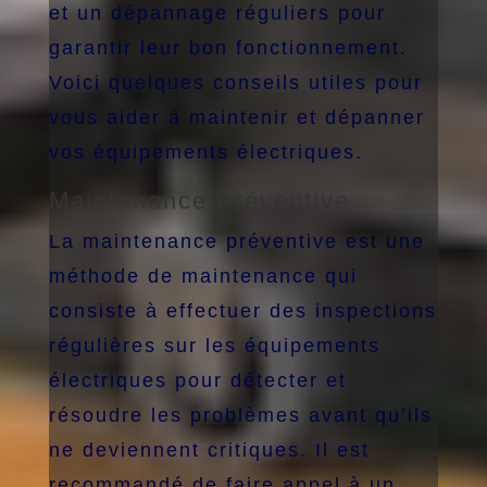
et un dépannage réguliers pour
garantir leur bon fonctionnement.
Voici quelques conseils utiles pour
vous aider à maintenir et dépanner
vos équipements électriques.
Maintenance Préventive
La maintenance préventive est une
méthode de maintenance qui
consiste à effectuer des inspections
régulières sur les équipements
électriques pour détecter et
résoudre les problèmes avant qu’ils
ne deviennent critiques. Il est
recommandé de faire appel à un