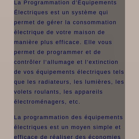
La Programmation d’Équipements
Électriques est un système qui
permet de gérer la consommation
électrique de votre maison de
manière plus efficace. Elle vous
permet de programmer et de
contrôler l’allumage et l’extinction
de vos équipements électriques tels
que les radiateurs, les lumières, les
volets roulants, les appareils
électroménagers, etc.
La programmation des équipements
électriques est un moyen simple et
efficace de réaliser des économies