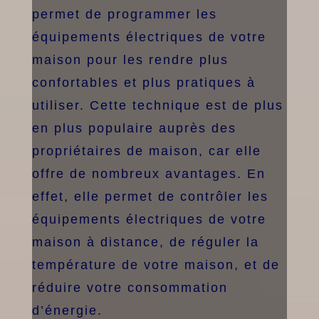
permet de programmer les
équipements électriques de votre
maison pour les rendre plus
confortables et plus pratiques à
utiliser. Cette technique est de plus
en plus populaire auprès des
propriétaires de maison, car elle
offre de nombreux avantages. En
effet, elle permet de contrôler les
équipements électriques de votre
maison à distance, de réguler la
température de votre maison, et de
réduire votre consommation
d’énergie.