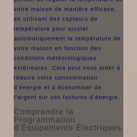
votre maison de manière efficace,
en utilisant des capteurs de
température pour ajuster
automatiquement la température de
votre maison en fonction des
conditions météorologiques
extérieures. Cela peut vous aider à
réduire votre consommation
d’énergie et à économiser de
l’argent sur vos factures d’énergie.
Comprendre la
Programmation
d’Équipements Électriques