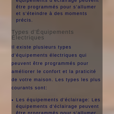
équipements d’éclairage peuvent
être programmés pour s’allumer
et s’éteindre à des moments
précis.
Types d’Équipements
Électriques
Il existe plusieurs types
d’équipements électriques qui
peuvent être programmés pour
améliorer le confort et la praticité
de votre maison. Les types les plus
courants sont:
Les équipements d’éclairage: Les
équipements d’éclairage peuvent
être programmés pour s’allumer