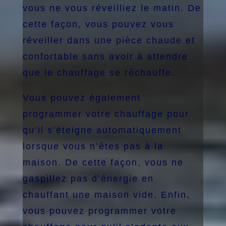
vous ne vous réveilliez le matin. De
cette façon, vous pouvez vous
réveiller dans une pièce chaude et
confortable sans avoir à attendre
que le chauffage se réchauffe.
Vous pouvez également
programmer votre chauffage pour
qu’il s’éteigne automatiquement
lorsque vous n’êtes pas à la
maison. De cette façon, vous ne
gaspillez pas d’énergie en
chauffant une maison vide. Enfin,
vous pouvez programmer votre