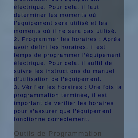
électrique. Pour cela, il faut
déterminer les moments où
l’équipement sera utilisé et les
moments où il ne sera pas utilisé.
Programmer les horaires : Après
avoir défini les horaires, il est
temps de programmer l’équipement
électrique. Pour cela, il suffit de
suivre les instructions du manuel
d’utilisation de l’équipement.
Vérifier les horaires : Une fois la
programmation terminée, il est
important de vérifier les horaires
pour s’assurer que l’équipement
fonctionne correctement.
Outils de Programmation