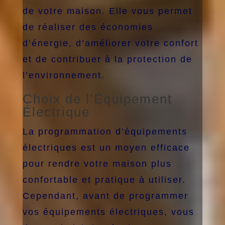
de votre maison. Elle vous permet
de réaliser des économies
d’énergie, d’améliorer votre confort
et de contribuer à la protection de
l’environnement.
Choix de l’Équipement
Électrique
La programmation d’équipements
électriques est un moyen efficace
pour rendre votre maison plus
confortable et pratique à utiliser.
Cependant, avant de programmer
vos équipements électriques, vous