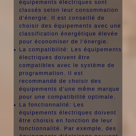
équipements électriques sont
classés selon leur consommation
d’énergie. Il est conseillé de
choisir des équipements avec une
classification énergétique élevée
pour économiser de l’énergie.
La compatibilité: Les équipements
électriques doivent être
compatibles avec le système de
programmation. Il est
recommandé de choisir des
équipements d’une même marque
pour une compatibilité optimale.
La fonctionnalité: Les
équipements électriques doivent
être choisis en fonction de leur
fonctionnalité. Par exemple, des