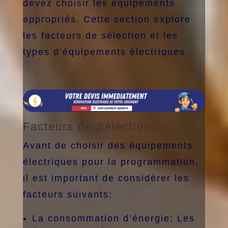
devez choisir les équipements
appropriés. Cette section explore
les facteurs de sélection et les
types d’équipements électriques.
Facteurs de Sélection
Avant de choisir des équipements
électriques pour la programmation,
il est important de considérer les
facteurs suivants:
La consommation d’énergie: Les