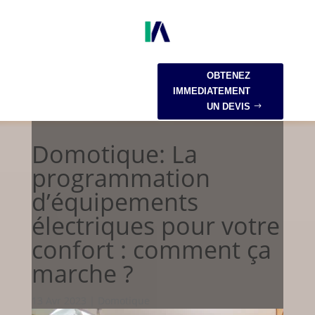
OBTENEZ
IMMEDIATEMENT
UN DEVIS
Domotique: La
programmation
d’équipements
électriques pour votre
confort : comment ça
marche ?
13 Avr 2023
|
Domotique