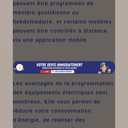
peuvent être programmés de
manière quotidienne ou
hebdomadaire, et certains modèles
peuvent être contrôlés à distance
via une application mobile.
Les avantages de la programmation
des équipements électriques sont
nombreux. Elle vous permet de
réduire votre consommation
d’énergie, de réaliser des