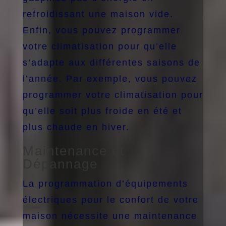
refroidissant une maison vide.
Enfin, vous pouvez programmer
votre climatisation pour qu’elle
s’adapte aux différentes saisons de
l’année. Par exemple, vous pouvez
programmer votre climatisation pour
qu’elle soit plus froide en été et
plus chaude en hiver.
Maintenance et
Dépannage
La programmation d’équipements
électriques pour le confort de votre
maison nécessite une maintenance