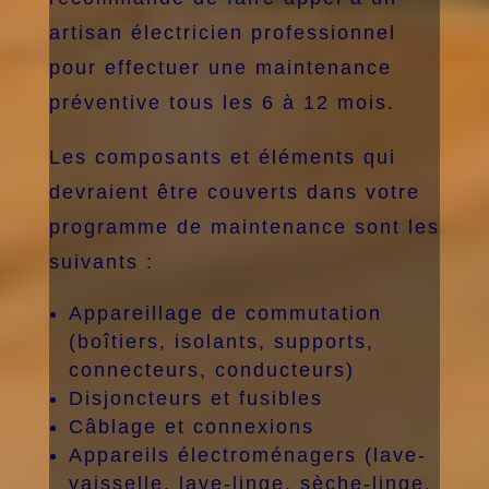
artisan électricien professionnel
pour effectuer une maintenance
préventive tous les 6 à 12 mois.
Les composants et éléments qui
devraient être couverts dans votre
programme de maintenance sont les
suivants :
Appareillage de commutation
(boîtiers, isolants, supports,
connecteurs, conducteurs)
Disjoncteurs et fusibles
Câblage et connexions
Appareils électroménagers (lave-
vaisselle, lave-linge, sèche-linge,