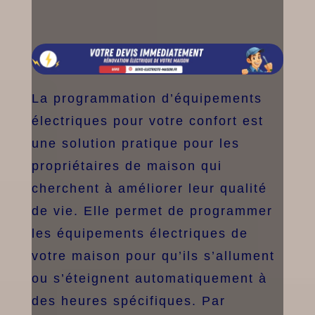
La programmation d’équipements
électriques pour votre confort est
une solution pratique pour les
propriétaires de maison qui
cherchent à améliorer leur qualité
de vie. Elle permet de programmer
les équipements électriques de
votre maison pour qu’ils s’allument
ou s’éteignent automatiquement à
des heures spécifiques. Par