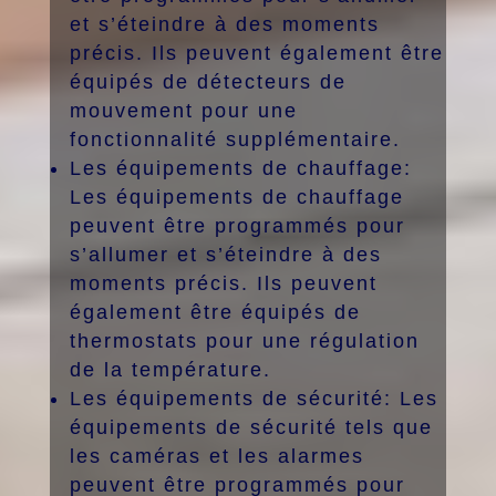
et s’éteindre à des moments
précis. Ils peuvent également être
équipés de détecteurs de
mouvement pour une
fonctionnalité supplémentaire.
Les équipements de chauffage:
Les équipements de chauffage
peuvent être programmés pour
s’allumer et s’éteindre à des
moments précis. Ils peuvent
également être équipés de
thermostats pour une régulation
de la température.
Les équipements de sécurité: Les
équipements de sécurité tels que
les caméras et les alarmes
peuvent être programmés pour