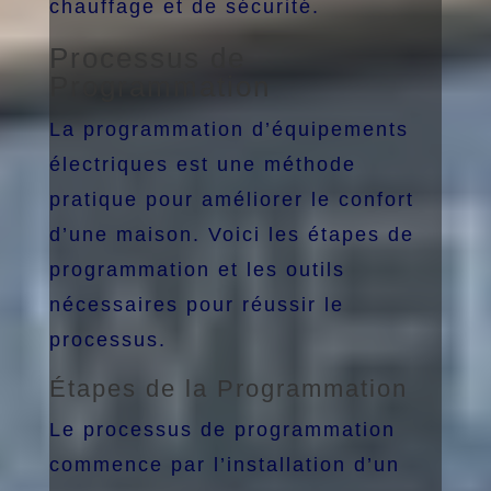
chauffage et de sécurité.
Processus de
Programmation
La programmation d’équipements
électriques est une méthode
pratique pour améliorer le confort
d’une maison. Voici les étapes de
programmation et les outils
nécessaires pour réussir le
processus.
Étapes de la Programmation
Le processus de programmation
commence par l’installation d’un