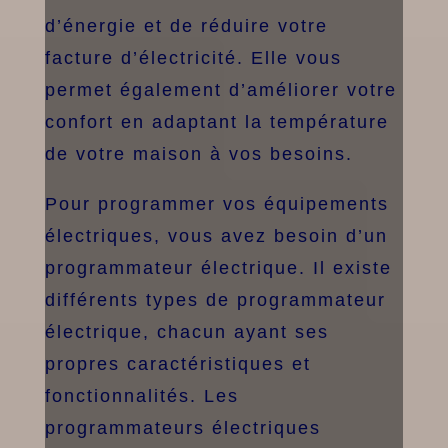
d’énergie et de réduire votre
facture d’électricité. Elle vous
permet également d’améliorer votre
confort en adaptant la température
de votre maison à vos besoins.
Pour programmer vos équipements
électriques, vous avez besoin d’un
programmateur électrique. Il existe
différents types de programmateur
électrique, chacun ayant ses
propres caractéristiques et
fonctionnalités. Les
programmateurs électriques