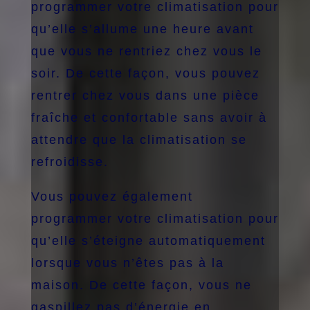
programmer votre climatisation pour
qu’elle s’allume une heure avant
que vous ne rentriez chez vous le
soir. De cette façon, vous pouvez
rentrer chez vous dans une pièce
fraîche et confortable sans avoir à
attendre que la climatisation se
refroidisse.
Vous pouvez également
programmer votre climatisation pour
qu’elle s’éteigne automatiquement
lorsque vous n’êtes pas à la
maison. De cette façon, vous ne
gaspillez pas d’énergie en