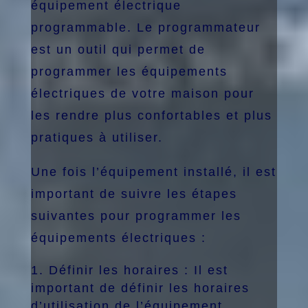
équipement électrique
programmable. Le programmateur
est un outil qui permet de
programmer les équipements
électriques de votre maison pour
les rendre plus confortables et plus
pratiques à utiliser.
Une fois l’équipement installé, il est
important de suivre les étapes
suivantes pour programmer les
équipements électriques :
Définir les horaires : Il est
important de définir les horaires
d’utilisation de l’équipement